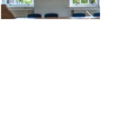
clockhousecommunitycentre@hotmail.co.uk
0208 855 7188