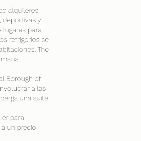
ce alquileres
, deportivas y
y lugares para
s refrigerios se
abitaciones. The
semana.
al Borough of
nvolucrar a las
berga una suite
ler para
a un precio