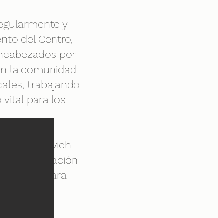
regularmente y
nto del Centro,
encabezados por
 en la comunidad
cales, trabajando
vital para los
e de Greenwich
s de financiación
eriódicas para
.