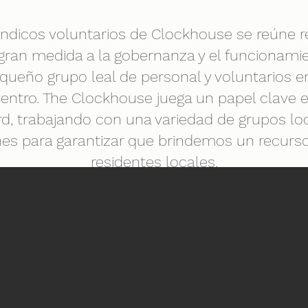
índicos voluntarios de Clockhouse se reúne 
gran medida a la gobernanza y el funcionamie
queño grupo leal de personal y voluntarios 
Centro. The Clockhouse juega un papel clave
d, trabajando con una variedad de grupos lo
es para garantizar que brindemos un recurso 
residentes locales.
e cuenta con el apoyo del distrito londinens
ción principal, pero depende de otras fuente
ación de ingresos a partir de contrataciones p
desarrollar y gestionar los servicios y el edificio