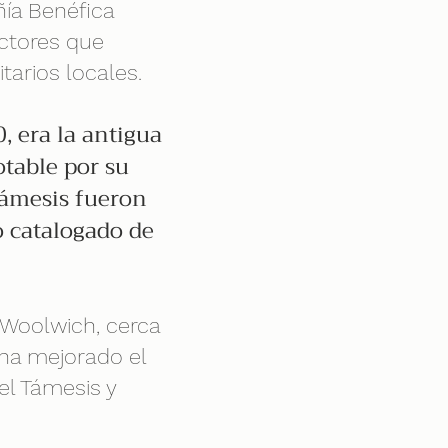
ñía Benéfica
ectores que
arios locales.
, era la antigua
table por su
Támesis fueron
o catalogado de
e Woolwich, cerca
 ha mejorado el
del Támesis y