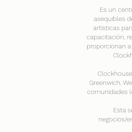
Es un cent
asequibles de
artísticas pa
capacitación, r
proporcionan a 
Clockh
Clockhouse 
Greenwich, Wel
comunidades lo
Esta s
negocios/e