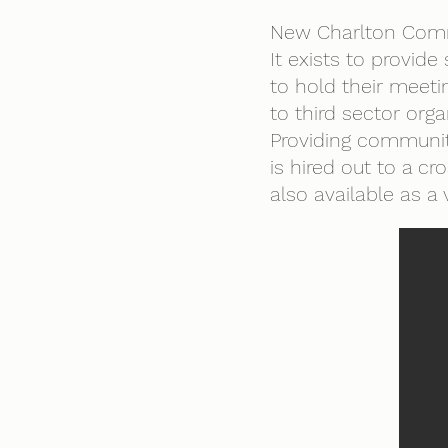
New Charlton Commu
It exists to provide
to hold their meeti
to third sector orga
Providing communit
is hired out to a c
also available as a 