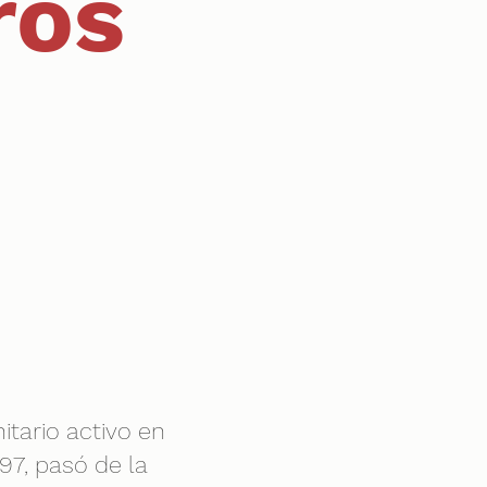
ros
tario activo en
97, pasó de la