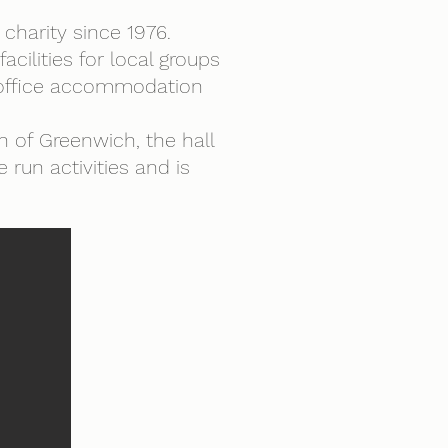
charity since 1976.
acilities for local groups
d office accommodation
 of Greenwich, the hall
 run activities and is