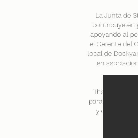
La Junta de S
contribuye en 
apoyando al pe
el Gerente del 
local de Dockyar
en asociacion
The Clockhous
para su financia
y de la gener