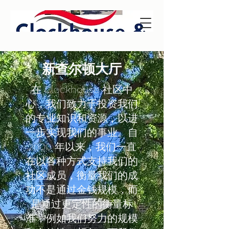
新查尔顿大厅
在 Clockhouse 社区中
心，我们致力于投资我们
的专业知识和资源，以进
一步实现我们的事业。自
2000 年以来，我们一直
在以各种方式支持我们的
社区成员，衡量我们的成
功不是通过金钱规模，而
是通过更定性的衡量标
准，例如我们努力的规模