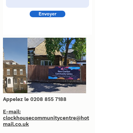
Envoyer
Appelez le
0208 855 7188
E-mail:
clockhousecommunitycentre@hot
mail.co.uk