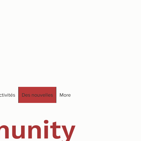
ctivités
Des nouvelles
More
unity