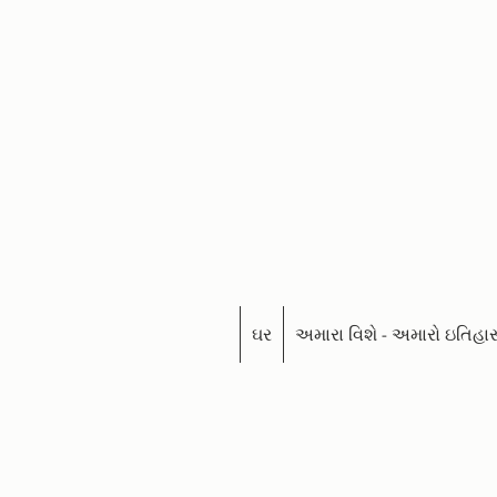
ઘર
અમારા વિશે - અમારો ઇતિહા