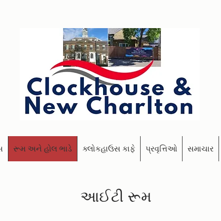
સ
રૂમ અને હોલ ભાડે
ક્લોકહાઉસ કાફે
પ્રવૃત્તિઓ
સમાચાર
આઈટી રૂમ