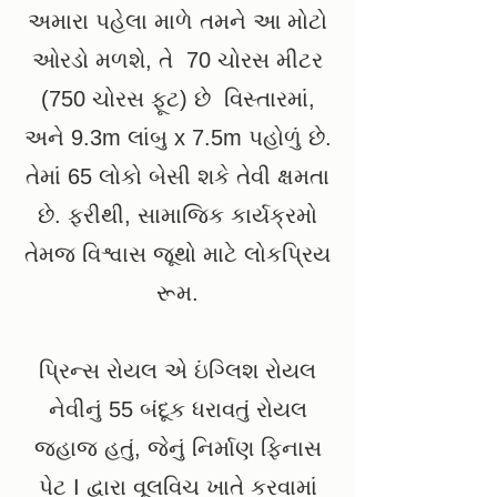
અમારા પહેલા માળે તમને આ મોટો
ઓરડો મળશે, તે
70 ચોરસ મીટર
(750 ચોરસ ફૂટ) છે
વિસ્તારમાં,
અને 9.3m લાંબુ x 7.5m પહોળું છે.
તેમાં 65 લોકો બેસી શકે તેવી ક્ષમતા
છે. ફરીથી, સામાજિક કાર્યક્રમો
તેમજ વિશ્વાસ જૂથો માટે લોકપ્રિય
રૂમ.
પ્રિન્સ રોયલ એ ઇંગ્લિશ રોયલ
નેવીનું 55 બંદૂક ધરાવતું રોયલ
જહાજ હતું, જેનું નિર્માણ ફિનાસ
પેટ I દ્વારા વૂલવિચ ખાતે કરવામાં