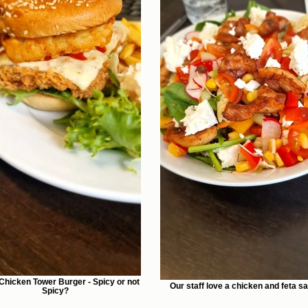
Chicken Tower Burger - Spicy or not
Our staff love a chicken and feta sa
Spicy?