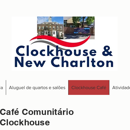
ia
Aluguel de quartos e salões
Clockhouse Café
Atividad
Café Comunitário
Clockhouse