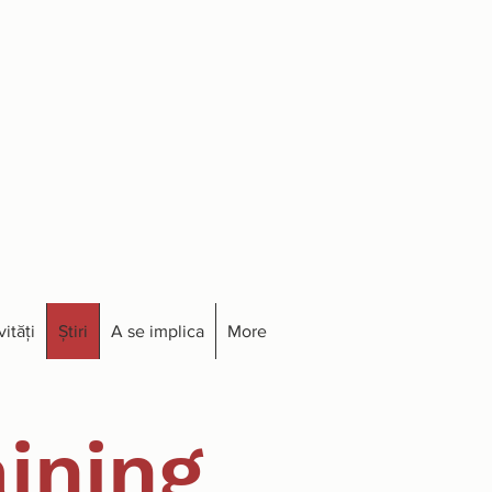
vități
Știri
A se implica
More
ining