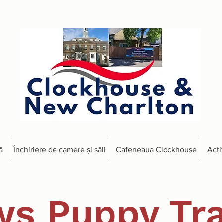
ă
Închiriere de camere și săli
Cafeneaua Clockhouse
Acti
ws Puppy Tra