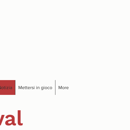
otizia
Mettersi in gioco
More
val