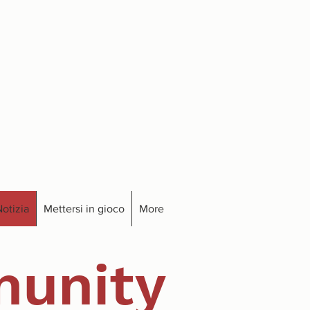
otizia
Mettersi in gioco
More
unity