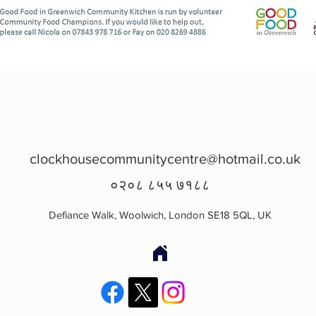
clockhousecommunitycentre@hotmail.co.uk
०२०८ ८५५ ७१८८
Defiance Walk, Woolwich, London SE18 5QL, UK